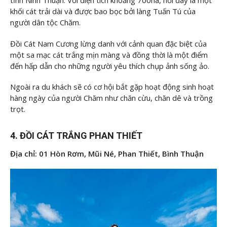
tỉnh Ninh Thuận. Với diện tích khoảng 700ha, nơi đây là một
khối cát trải dài và được bao bọc bởi làng Tuấn Tú của
người dân tộc Chăm.
Đồi Cát Nam Cương lừng danh với cảnh quan đặc biệt của
một sa mạc cát trắng mịn màng và đồng thời là một điểm
đến hấp dẫn cho những người yêu thích chụp ảnh sống ảo.
Ngoài ra du khách sẽ có cơ hội bắt gặp hoạt động sinh hoạt
hàng ngày của người Chăm như chăn cừu, chăn dê và trồng
trọt.
4. ĐỒI CÁT TRẮNG PHAN THIẾT
Địa chỉ: 01 Hòn Rơm, Mũi Né, Phan Thiết, Bình Thuận