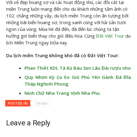
Với vẻ đẹp hoang sơ và các hoạt động thú, các đồi cát tại
miền Trung luôn mang đến cho du khách những tấm ảnh có
102. chẳng những vậy, du lịch miền Trung còn ấn tượng bởi
những bãi biển hoang sơ, trong xanh cùng với hải sản tươi
ngon của vùng. Mùa hè đã đến, đã đến lúc chúng ta tận
hưởng gió biển thay cho gió điều hòa. Cùng
Đất Việt Tour
du
lịch Miền Trung ngay bữa nay.
Du lịch miền Trung không khó đã có Đất Việt Tour:
Phan Thiết KDL Tà Kú Bàu Sen Lâu Đài rượu nho
Quy Nhơn Kỳ Co Eo Gió Phú Yên Gành Đá Đĩa
Tháp Nghinh Phong
Ninh Chữ Nha Trang Vịnh Nha Phu
POSTED IN
Tin tức
Leave a Reply