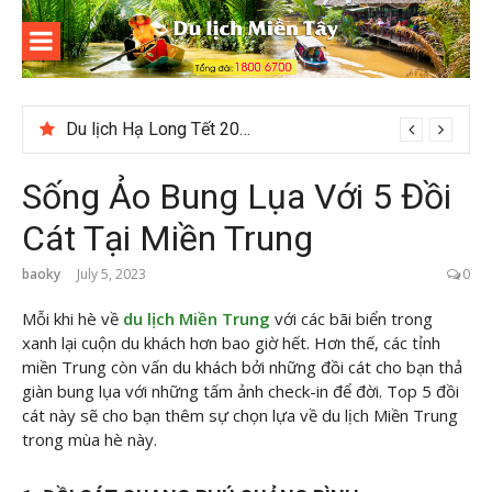
Skip
to
content
Du lịch
Miền Tây
Du lịch Hạ Long Tết 2026: Hành trình khám phá di sản nổi tiếng
Sống Ảo Bung Lụa Với 5 Đồi
Cát Tại Miền Trung
baoky
July 5, 2023
0
Mỗi khi hè về
du lịch Miền Trung
với các bãi biển trong
xanh lại cuộn du khách hơn bao giờ hết. Hơn thế, các tỉnh
miền Trung còn vấn du khách bởi những đồi cát cho bạn thả
giàn bung lụa với những tấm ảnh check-in để đời. Top 5 đồi
cát này sẽ cho bạn thêm sự chọn lựa về du lịch Miền Trung
trong mùa hè này.