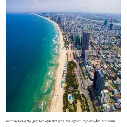
Tour bay từ Hà Nội giúp tiết kiệm thời gian, trải nghiệm trọn vẹn (Ảnh: Sưu tầm)