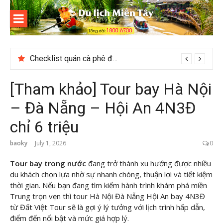
Skip
to
content
Du lịch
Miền Tây
Checklist quán cà phê đẹp dịp 2/9 ở Đà Lạt nên ghé
[Tham khảo] Tour bay Hà Nội
– Đà Nẵng – Hội An 4N3Đ
chỉ 6 triệu
baoky
July 1, 2026
0
Tour bay trong nước
đang trở thành xu hướng được nhiều
du khách chọn lựa nhờ sự nhanh chóng, thuận lợi và tiết kiệm
thời gian. Nếu bạn đang tìm kiếm hành trình khám phá miền
Trung trọn vẹn thì tour Hà Nội Đà Nẵng Hội An bay 4N3Đ
từ Đất Việt Tour sẽ là gợi ý lý tưởng với lịch trình hấp dẫn,
điểm đến nổi bật và mức giá hợp lý.