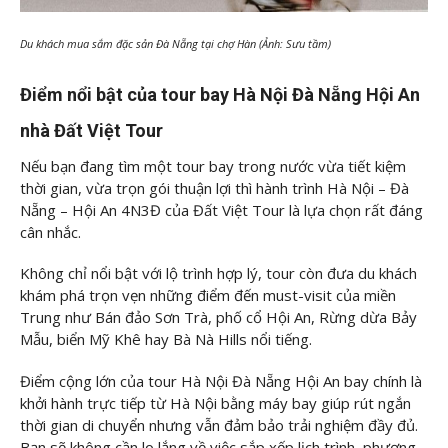
Du khách mua sắm đặc sản Đà Nẵng tại chợ Hàn (Ảnh: Sưu tầm)
Điểm nổi bật của tour bay Hà Nội Đà Nẵng Hội An
nhà Đất Việt Tour
Nếu bạn đang tìm một tour bay trong nước vừa tiết kiệm
thời gian, vừa trọn gói thuận lợi thì hành trình Hà Nội – Đà
Nẵng – Hội An 4N3Đ của Đất Việt Tour là lựa chọn rất đáng
cân nhắc.
Không chỉ nổi bật với lộ trình hợp lý, tour còn đưa du khách
khám phá trọn vẹn những điểm đến must-visit của miền
Trung như Bán đảo Sơn Trà, phố cổ Hội An, Rừng dừa Bảy
Mẫu, biển Mỹ Khê hay Bà Nà Hills nổi tiếng.
Điểm cộng lớn của tour Hà Nội Đà Nẵng Hội An bay chính là
khởi hành trực tiếp từ Hà Nội bằng máy bay giúp rút ngắn
thời gian di chuyển nhưng vẫn đảm bảo trải nghiệm đầy đủ.
Bạn sẽ không cần lo lắng về việc sắp xếp lịch trình, phương