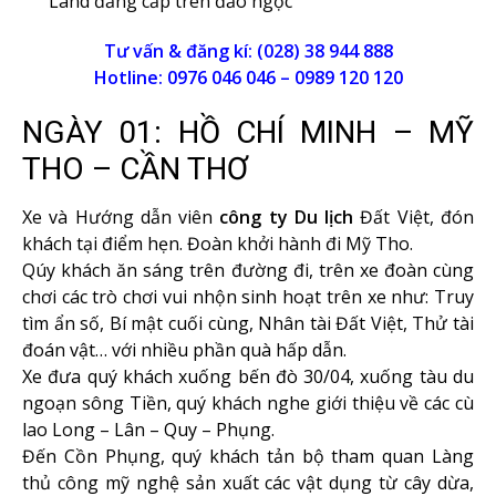
Land đẳng cấp trên đảo ngọc
Tư vấn & đăng kí: (028) 38 944 888
Hotline: 0976 046 046 – 0989 120 120
NGÀY 01: HỒ CHÍ MINH – MỸ
THO – CẦN THƠ
Xe và Hướng dẫn viên
công ty Du lịch
Đất Việt, đón
khách tại điểm hẹn. Đoàn khởi hành đi Mỹ Tho.
Qúy khách ăn sáng trên đường đi, trên xe đoàn cùng
chơi các trò chơi vui nhộn sinh hoạt trên xe như: Truy
tìm ẩn số, Bí mật cuối cùng, Nhân tài Đất Việt, Thử tài
đoán vật… với nhiều phần quà hấp dẫn.
Xe đưa quý khách xuống bến đò 30/04, xuống tàu du
ngoạn sông Tiền, quý khách nghe giới thiệu về các cù
lao Long – Lân – Quy – Phụng.
Đến Cồn Phụng, quý khách tản bộ tham quan Làng
thủ công mỹ nghệ sản xuất các vật dụng từ cây dừa,