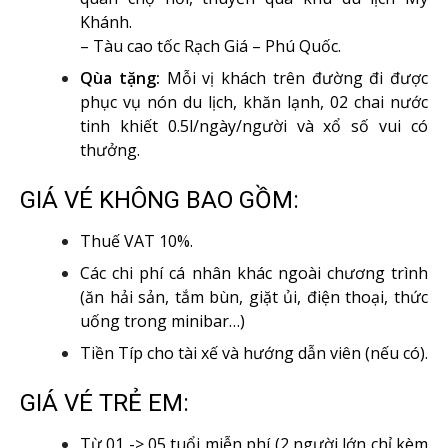
Khánh.
– Tàu cao tốc Rạch Giá – Phú Quốc.
Qùa tặng:
Mỗi vị khách trên đường đi được
phục vụ nón du lịch, khăn lạnh, 02 chai nước
tinh khiết 0.5l/ngày/người và xổ số vui có
thưởng.
GIÁ VÉ KHÔNG BAO GỒM:
Thuế VAT 10%.
Các chi phí cá nhân khác ngoài chương trình
(ăn hải sản, tắm bùn, giặt ủi, điện thoại, thức
uống trong minibar…)
Tiền Típ cho tài xế và hướng dẫn viên (nếu có).
GIÁ VÉ TRẺ EM:
Từ 01 -> 05 tuổi miễn phí (2 người lớn chỉ kèm