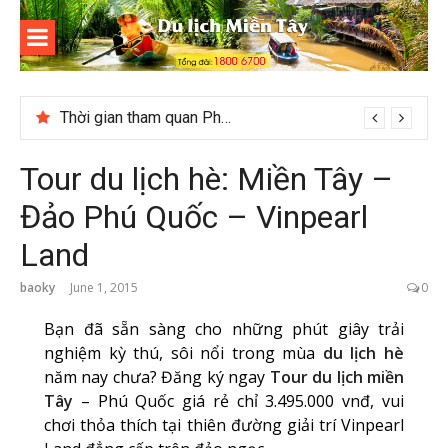
Skip
to
content
Du lịch
Miền Tây
Thời gian tham quan Phong Nha Kẻ Bàng
Tour du lịch hè: Miền Tây –
Đảo Phú Quốc – Vinpearl
Land
baoky
June 1, 2015
0
Bạn đã sẵn sàng cho những phút giây trải
nghiệm kỳ thú, sôi nổi trong mùa
du lịch hè
năm nay chưa? Đăng ký ngay
Tour du lịch miền
Tây
– Phú Quốc giá rẻ chỉ 3.495.000 vnđ, vui
chơi thỏa thích tại thiên đường giải trí Vinpearl