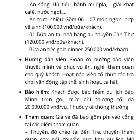
– Ăn sáng: Hủ tiếu, bánh mì ốpla,… giải khát
cafê, nước ngọt,…
– Ăn trưa, chiều: Gồm 06 – 07 món ngon, hợp
vệ sinh (100.000 vnđ/bữa/khách).
– 01 Bữa ăn tại nhà hàng du thuyền Cần Thơ
(120.000 vnđ/bữa/khách).
– Bữa ăn tiệc gala dinner 250.000 vnđ/khách.
Hướng dẫn viên:
Đoàn có hướng dẫn viên
thuyết minh và phục vụ ăn, nghỉ, tham quan
cho quý khách. Hoạt náo viên tổ chức các trò
chơi vận động tập thể, sinh hoạt, ca hát.
Bảo hiểm:
Khách được bảo hiểm du lịch Bảo
Minh trọn gói, mức bồi thường tối đa
20.000.000 vnđ/vụ. Thuốc y tế thông thường
Tham quan:
Giá vé đã bao gồm phí vào cổng
tại các điểm tham quan.
– Thuyền, đò chèo tại Bến Tre, thuyền tham
quan chợ nổi, thuyền qua khu du lịch Mỹ