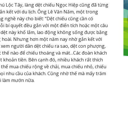
ú Lộc Tây, làng dệt chiếu Ngọc Hiệp cũng đã từng
ắn kết với du lịch. Ông Lê Văn Năm, một trong
g nghề này cho biết: “Dệt chiếu cũng cần có
ỗi bí quyết đều gắn với một điển tích hoặc một câu
 dệt này khổ lắm, lao động không sống được bằng
g hoài. Nhưng hơn một năm nay nhờ gắn kết với
về xem người dân dệt chiếu ra sao, dệt con phượng,
dệt thế nào để chiếu thoáng và mát…Các đoàn khách
 khoản tiền. Bên cạnh đó, nhiều khách rất thích
 thể mua chiếu rộng về chải, mua chiếu nhỏ, chiếu
 mọi nhu cầu của khách. Cũng nhờ thế mà mấy trăm
đi làm mướn nữa.