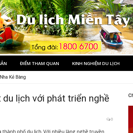
Tây
SẢN
ĐIỂM THAM QUAN
KINH NGHIỆM DU LỊCH
 Phú Quốc không?
 Nha Kẻ Bàng
 du lịch với phát triển nghề
C
0
thành phố du lịch. Với nhiều làng nghề truyền