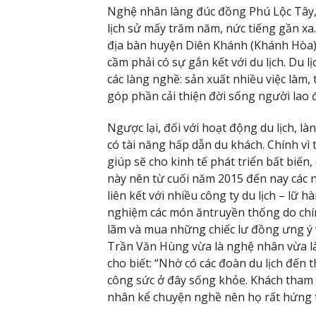
Nghệ nhân làng đúc đồng Phú Lộc Tây,
lịch sử mấy trăm năm, nức tiếng gần xa
địa bàn huyện Diên Khánh (Khánh Hòa).
cầm phải có sự gắn kết với du lịch. Du 
các làng nghề: sản xuất nhiều việc làm
góp phần cải thiện đời sống người lao 
Ngược lại, đối với hoạt động du lịch, là
có tài năng hấp dẫn du khách. Chính vì t
giúp sẽ cho kinh tế phát triển bất biến,
này nên từ cuối năm 2015 đến nay các
liên kết với nhiều công ty du lịch – lữ
nghiệm các món ăntruyền thống do chí
lãm và mua những chiếc lư đồng ưng ý v
Trần Văn Hùng vừa là nghệ nhân vừa l
cho biết: “Nhờ có các đoàn du lịch đế
công sức ở đây sống khỏe. Khách tham 
nhân kể chuyện nghề nên họ rất hứng 