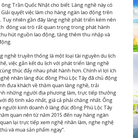
 ông Trần Quốc Nhật cho biết: Làng nghề này có
. Giải quyết việc làm cho hàng ngàn lao động trên
 Tuy nhiên gần đây làng nghề phát triển kém nên
lịch đóng vai trò rất quan trọng trong phát hành
, thu hút nguồn lao động, tăng thêm thu nhập và
động.
ng nghề truyền thống là một loại tài nguyên du lịch
hế, việc gắn kết du lịch với phát triển làng nghề
 cùng thúc đẩy nhau phát hành hơn. Chính vì lợi ích
 nghệ nhân làng đúc đồng Phú Lộc Tây đã chủ động
 hành đưa khách về thăm quan làng nghề, trải
nh những người địa phương làm, trực tiếp thưởng
ới độ tinh xảo nhất, giá cả phải chăng nhất. Ông
à người kinh doanh ở làng đúc đồng Phú Lộc Tây
n thăm quan nên từ năm 2015 đến nay hàng ngàn
quan lại trực tiếp xem nghệ nhân làm, nghe nghệ
thú và mua sản phẩm ngay”.