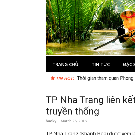
Skip
to
content
Du lịch Miền 
TRANG CHỦ
TIN TỨC
ĐẶC 
TIN HOT:
Cuối năm có nên đi du lịch
Thời gian tham quan Phong
TP Nha Trang liên kết
truyền thống
baoky
March 26, 2016
TP Nha Trang (Khánh Hòa) được xem là 