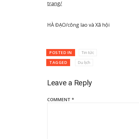
trang/
HÀ ĐẠO/công lao và Xã hội
POSTED IN
Tin tức
TAGGED
Du lịch
Leave a Reply
COMMENT
*