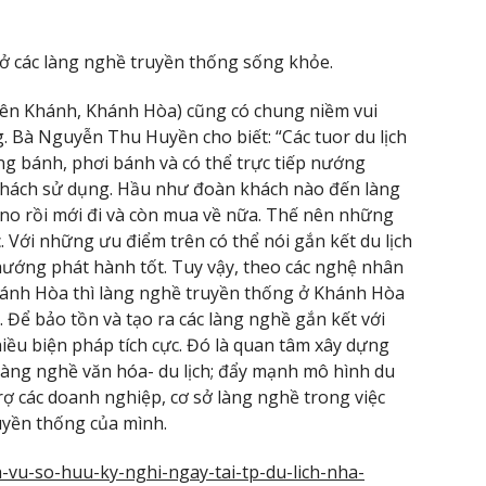
o ở các làng nghề truyền thống sống khỏe.
ên Khánh, Khánh Hòa) cũng có chung niềm vui
 Bà Nguyễn Thu Huyền cho biết: “Các tuor du lịch
áng bánh, phơi bánh và có thể trực tiếp nướng
khách sử dụng. Hầu như đoàn khách nào đến làng
no rồi mới đi và còn mua về nữa. Thế nên những
Với những ưu điểm trên có thể nói gắn kết du lịch
hướng phát hành tốt. Tuy vậy, theo các nghệ nhân
hánh Hòa thì làng nghề truyền thống ở Khánh Hòa
 Để bảo tồn và tạo ra các làng nghề gắn kết với
hiều biện pháp tích cực. Đó là quan tâm xây dựng
 làng nghề văn hóa- du lịch; đẩy mạnh mô hình du
trợ các doanh nghiệp, cơ sở làng nghề trong việc
ruyền thống của mình.
ich-vu-so-huu-ky-nghi-ngay-tai-tp-du-lich-nha-