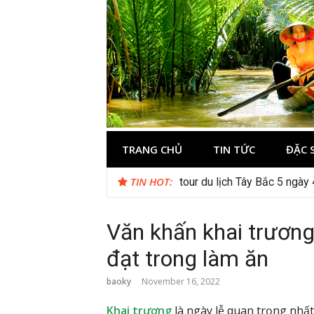
Skip
to
content
Du lịch Miền 
TRANG CHỦ
TIN TỨC
ĐẶC 
TIN HOT:
tour du lịch Tây Bắc 5 ngày
Văn khấn khai trươn
đạt trong làm ăn
baoky
November 16, 2022
Khai trương
là ngày lễ quan trọng nhất