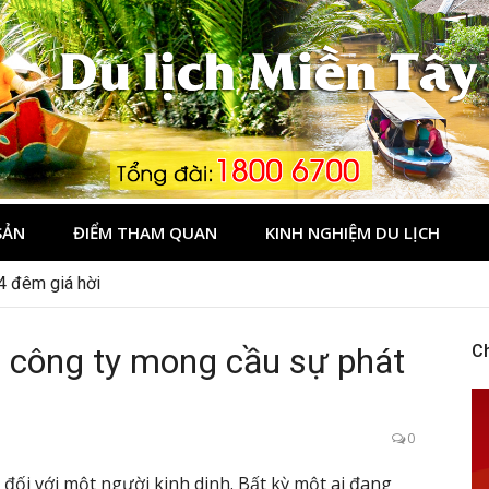
Tây
SẢN
ĐIỂM THAM QUAN
KINH NGHIỆM DU LỊCH
 4 đêm giá hời
g công ty mong cầu sự phát
C
0
 đối với một người kinh dinh. Bất kỳ một ai đang