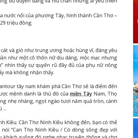
cũng đủ duyên dáng và níu chân những ai yêu thiên
a nước nổi của phương Tây, hình thành Cần Thơ –
,29 triệu đồng.
 cát và gió như trung ương hoặc hùng vĩ, đáng yêu
 giản như một cô thôn nữ dịu dàng, mộc mạc nhưng
h” nhìn thấy sự quyến rũ đầy đủ của phụ nữ nông
 ấy mà không nhận thấy.
rantour tây nam khám phá Cần Thơ sẽ là điểm đến
ược mệnh danh là thủ đô của
miền Tây
Nam, Thọ
ng nhẹ nhàng, ngọt ngào tươi năm quả tròn, cánh
ú …
nh Kiều. Cần Thơ Ninh Kiều không đến, bạn có thể
n nói “Can Tho Ninh Kiều / Có dòng sông đẹp với
du khách xuống đó nghe nhạc truyền thống và chợ