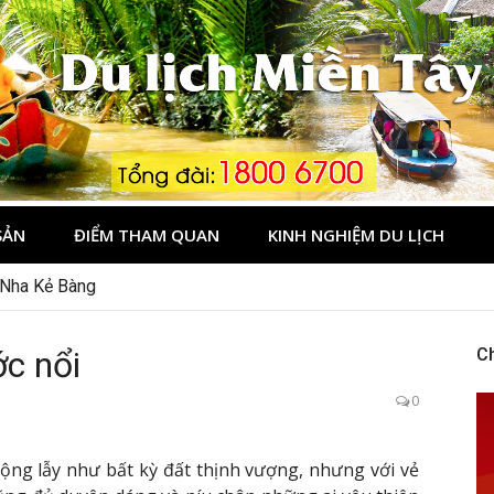
Tây
SẢN
ĐIỂM THAM QUAN
KINH NGHIỆM DU LỊCH
 Nha Kẻ Bàng
c nổi
C
0
lộng lẫy như bất kỳ đất thịnh vượng, nhưng với vẻ