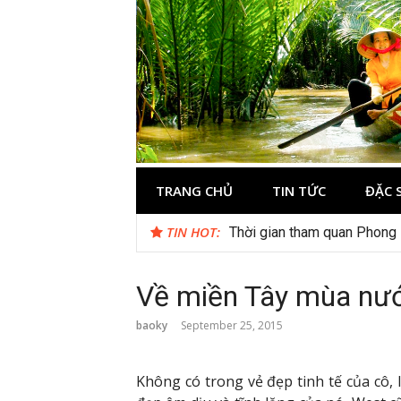
Skip
to
content
Du lịch Miền 
TRANG CHỦ
TIN TỨC
ĐẶC 
TIN HOT:
Thời gian tham quan Phong
Về miền Tây mùa nướ
baoky
September 25, 2015
Không có trong vẻ đẹp tinh tế của cô, 