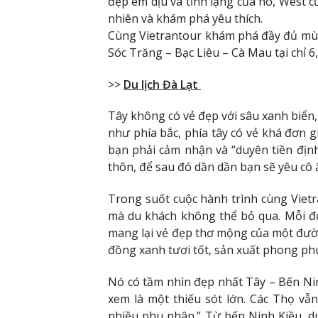
đẹp êm dịu và tĩnh lặng của nó, West 
nhiên và khám phá yêu thích.
Cùng Vietrantour khám phá đầy đủ mù
Sóc Trăng – Bạc Liêu – Cà Mau tại chỉ 6
>>
Du lịch Đà Lạt
Tây không có vẻ đẹp với sâu xanh biển,
như phía bắc, phía tây có vẻ khá đơn
bạn phải cảm nhận và “duyên tiền địn
thôn, để sau đó dần dần bạn sẽ yêu cô
Trong suốt cuộc hành trình cùng Viet
mà du khách không thể bỏ qua. Mỗi đ
mang lại vẻ đẹp thơ mộng của một đườ
đồng xanh tươi tốt, sản xuất phong ph
Nó có tầm nhìn đẹp nhất Tây – Bến Ni
xem là một thiếu sót lớn. Các Thọ vẫ
nhiều phu nhân.” Từ bến Ninh Kiều, 