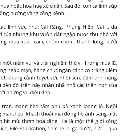
 chua hoặc hoa huệ xù chiên. Sau đó, con cá linh súp
 đồng nướng vàng cồng kềnh …
các lĩnh vực như: Cái Răng, Phụng Hiệp, Cai … du
ới của những khu vườn đất ngập nước thu nhỏ với
ng mua xoài, cam, chôm chôm, thanh long, bưởi
một niềm vui và trải nghiệm thú vị. Trong mùa lũ,
 rừng ngập mặn, hàng chục ngàn cánh cò trắng điểm
ột khung cảnh tuyệt vời. Phổi sen, đầm tính năng
au dền đỏ trên này nhàn nhã nhổ các thân non của
với những vũ điệu đẹp.
tràn, mang bèo tấm phủ bờ xanh loang lổ. Ngồi
g mái chèo, khách thoải mái đồng hồ ánh sáng mặt
 hít mùi thơm hoa căng. Kia là một thế giới sống
ệc, Pile Fabrication, tiêm, le le, gà nước, nứa … quạ