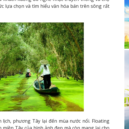
ức lựa chọn và tìm hiểu văn hóa bán trên sông rất
lịch, phương Tây lại đến mùa nước nổi. Floating
n miền Tây của hình ảnh đẹp mà còn mang lại cho