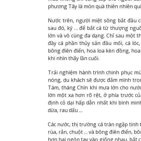
phương Tây là món quà thiên nhiên quí g
Nước trên, người miệt sông bắt đầu ch
sau đó, ký … để bắt cá từ thượng nguồ
lớn và vô cùng đa dạng. Chỉ sau một t
đầy cá phần thủy sản đầu mối, cá lóc, 
bông điên điển, hoa loa kèn đồng, hoa
khi nhìn thấy lần cuối.
Trải nghiệm hành trình chinh phục mù
nóng, du khách sẽ được đắm mình tro
Tám, tháng Chín khi mưa lớn cho nướ
lớn một xa hơn rõ rệt, ở phía trước c
định cỏ dại hấp dẫn nhất khi bình min
dừa, rau dấu …
Các nước, thị trường cá tràn ngập tinh t
rùa, rắn, chuột … và bông điên điển, b
hơn hai ngón tay vào giống nhau, bất 