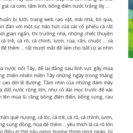
iá: cá cơm, tâm linh, bông điên nước trắng lily …
uẩn bị lưới, trang web rao vặt, mái nhà, bỏ qua,
n đàn với một sự háo hức của các cổ phiếu cá rất
hời gian ngắn, thị trường nhà, những chiếc thuyền
cá trê, cá rô, cá chình, lươn, rùa, rắn, chuột … và
 để thêm … rất mượt mắt để làm cho bất cứ ai nhìn
a nước nổi Tây, để lại đằng sau lĩnh vực gãy mùa
ng thiên nhiên miền Tây những ngày trong tháng
c cao dời lề đường. Tầm nhìn của những đám mây
ủa đất nước rộng lớn, như cỏ dại mọc trước để xác
h lên mùa lũ rằng bông điên điển, bông súng, rau
hần quê hương, cá lóc, cá trê, cá rô, cá chình, lươn,
ông súng đồng, hoa để thêm … yêu thích là cá rô lớn
cứ điều gì thịt nấu ngon hương thơm ngọt ngào, từ