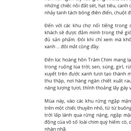
những chiếc nồi đất sét, hạt tiêu, canh
nhảy tanh tách bông điên điển, chuột
Đến với các khu chợ nổi tiếng trong 
khách sẽ được đắm mình trong thế gi
đủ sản phẩm. Đôi khi chỉ xem mà khô
xanh … đôi mắt cũng đầy.
Đến lúc hoàng hôn Tràm Chim mang lại 
trong ruộng lúa trời, sen, súng, girl,
xuyết trên đước xanh tươi tạo thành m
thu thập, nơi hàng ngàn chiết xuất r
năng lượng tươi, thỉnh thoảng lấy gáy 
Mùa này, vào các khu rừng ngập mặn 
trên một chiếc thuyền nhỏ, từ từ buôn
trời lấp lánh qua rừng nặng, ngập mặn
động của vô số loài chim quý hiếm: cò, di
nhàn nhã.