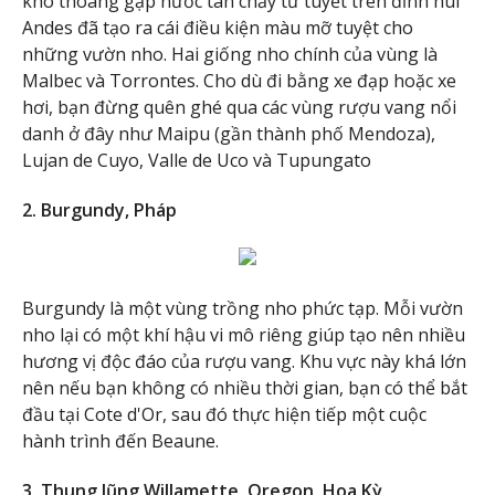
khô thoáng gặp nước tan chảy từ tuyết trên đỉnh núi
Andes đã tạo ra cái điều kiện màu mỡ tuyệt cho
những vườn nho. Hai giống nho chính của vùng là
Malbec và Torrontes. Cho dù đi bằng xe đạp hoặc xe
hơi, bạn đừng quên ghé qua các vùng rượu vang nổi
danh ở đây như Maipu (gần thành phố Mendoza),
Lujan de Cuyo, Valle de Uco và Tupungato
2. Burgundy, Pháp
Burgundy là một vùng trồng nho phức tạp. Mỗi vườn
nho lại có một khí hậu vi mô riêng giúp tạo nên nhiều
hương vị độc đáo của rượu vang. Khu vực này khá lớn
nên nếu bạn không có nhiều thời gian, bạn có thể bắt
đầu tại Cote d'Or, sau đó thực hiện tiếp một cuộc
hành trình đến Beaune.
3. Thung lũng Willamette, Oregon, Hoa Kỳ