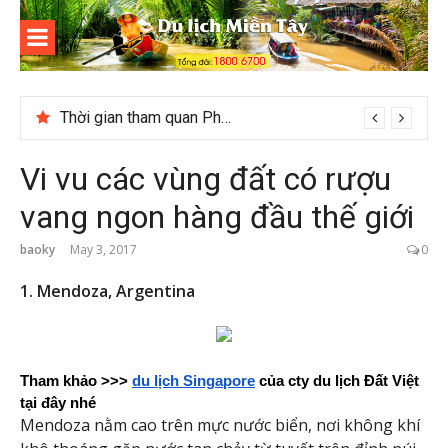
Skip
to
content
Du lịch
Miền Tây
Thời gian tham quan Phong Nha Kẻ Bàng
Vi vu các vùng đất có rượu
vang ngon hàng đầu thế giới
baoky
May 3, 2017
0
1. Mendoza, Argentina
Tham khảo >>>
du lịch Singapore
 của cty du lịch Đất Việt 
tại đây nhé
Mendoza nằm cao trên mực nước biển, nơi không khí