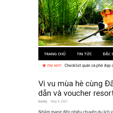
Skip
to
content
Du lịch Miền 
TRANG CHỦ
TIN TỨC
ĐẶC 
TIN HOT:
Checklist quán cà phê đẹp 
Vi vu mùa hè cùng Đấ
dẫn và voucher resor
baoky
May 4, 2021
Nhằm mang đến nhiều chuyến du lịch ý