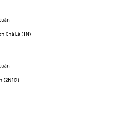
 tuần
ờn Chà Là (1N)
 tuần
nh (2N1Đ)