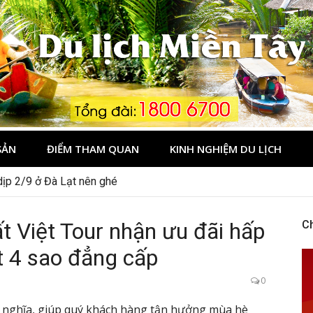
Tây
SẢN
ĐIỂM THAM QUAN
KINH NGHIỆM DU LỊCH
dịp 2/9 ở Đà Lạt nên ghé
t Việt Tour nhận ưu đãi hấp
C
t 4 sao đẳng cấp
0
 nghĩa, giúp quý khách hàng tận hưởng mùa hè