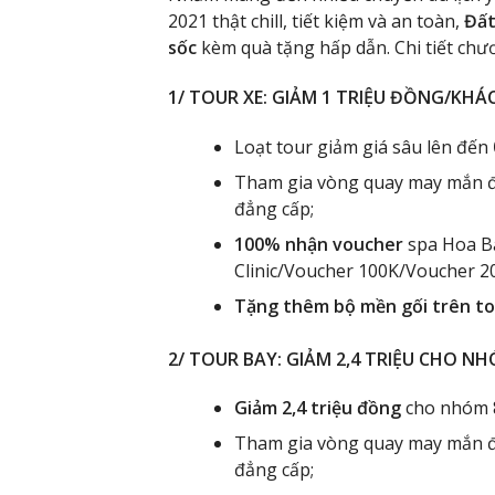
2021 thật chill, tiết kiệm và an toàn,
Đất
sốc
kèm quà tặng hấp dẫn. Chi tiết chư
1/ TOUR XE: GIẢM 1 TRIỆU ĐỒNG/KHÁ
Loạt tour giảm giá sâu lên đến
Tham gia vòng quay may mắn để
đẳng cấp;
100% nhận voucher
spa Hoa B
Clinic/Voucher 100K/Voucher 20
Tặng thêm bộ mền gối trên to
2/ TOUR BAY: GIẢM 2,4 TRIỆU CHO N
Giảm 2,4 triệu đồng
cho nhóm 
Tham gia vòng quay may mắn để
đẳng cấp;