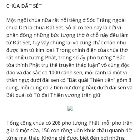
CHÙA ĐẤT SÉT
Một ngôi chùa nữa rất nổi tiếng ở Sóc Trăng ngoài
chùa Dơi là chùa Đất Sét. Sở dĩ có tên này là bởi vì
phần đông những bức tượng thờ ở chỗ này đều làm
từ Đất Sét, tuy vậy chúng lại vô cùng chắc chắn như
được làm từ kim loại. Trong chính điện của chùa thờ
rất nhiều tượng Phật, trong số ấy pho tượng “ Bảo
tòa thỉnh Phật trụ thế truyền tháp luận” vô cùng độc
đáo và đặc sắc: có 1000 cánh sen, mỗi cánh lá một vị
thần ngự; dưới đài sen có “Bát quái Thiên tiên” gồm 8
cung, mỗi cung có 2 tiên nữ đứng hầu; dưới đài sen và
Bát quái có Tứ đại Thiên vương trấn giữ.
Tổng cộng chùa có 208 pho tượng Phật, mỗi pho trấn
giữ ở một cửa, 156 con rồng uốn khúc chầu quanh đỡ
từng mái tháp. Không chỉ được biết đến bởi những