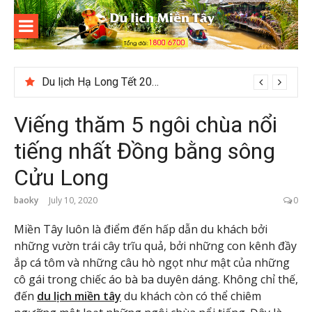
Skip
to
content
Du lịch
Miền Tây
Du lịch Hạ Long Tết 2026: Hành trình khám phá di sản nổi tiếng
Viếng thăm 5 ngôi chùa nổi
tiếng nhất Đồng bằng sông
Cửu Long
baoky
July 10, 2020
0
Miền Tây luôn là điểm đến hấp dẫn du khách bởi
những vườn trái cây trĩu quả, bởi những con kênh đầy
ắp cá tôm và những câu hò ngọt như mật của những
cô gái trong chiếc áo bà ba duyên dáng. Không chỉ thế,
đến
du lịch miền tây
du khách còn có thể chiêm