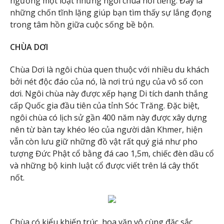
ngưỡng một loạt những ngôi chùa nổi tiếng. Đây là
những chốn tĩnh lặng giúp bạn tìm thấy sự lắng đọng
trong tâm hồn giữa cuộc sống bề bộn.
CHÙA DƠI
Chùa Dơi là ngôi chùa quen thuộc với nhiều du khách
bởi nét độc đáo của nó, là nơi trú ngụ của vô số con
dơi. Ngôi chùa này được xếp hạng Di tích danh thắng
cấp Quốc gia đầu tiên của tỉnh Sóc Trăng. Đặc biệt,
ngôi chùa có lịch sử gần 400 năm này được xây dựng
nên từ bàn tay khéo léo của người dân Khmer, hiện
vẫn còn lưu giữ những đồ vật rất quý giá như pho
tượng Đức Phật cổ bằng đá cao 1,5m, chiếc đèn dầu cổ
và những bộ kinh luật cổ được viết trên lá cây thốt
nốt.
Chùa có kiểu khiến trúc, hoa văn vô cùng đặc sắc.