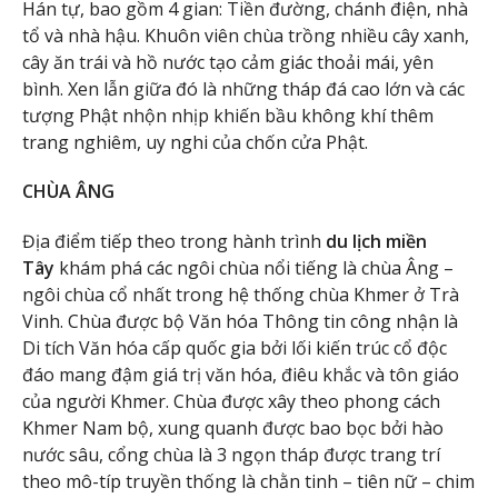
Hán tự, bao gồm 4 gian: Tiền đường, chánh điện, nhà
tổ và nhà hậu. Khuôn viên chùa trồng nhiều cây xanh,
cây ăn trái và hồ nước tạo cảm giác thoải mái, yên
bình. Xen lẫn giữa đó là những tháp đá cao lớn và các
tượng Phật nhộn nhịp khiến bầu không khí thêm
trang nghiêm, uy nghi của chốn cửa Phật.
CHÙA ÂNG
Địa điểm tiếp theo trong hành trình
du lịch miền
Tây
khám phá các ngôi chùa nổi tiếng là chùa Âng –
ngôi chùa cổ nhất trong hệ thống chùa Khmer ở Trà
Vinh. Chùa được bộ Văn hóa Thông tin công nhận là
Di tích Văn hóa cấp quốc gia bởi lối kiến trúc cổ độc
đáo mang đậm giá trị văn hóa, điêu khắc và tôn giáo
của người Khmer. Chùa được xây theo phong cách
Khmer Nam bộ, xung quanh được bao bọc bởi hào
nước sâu, cổng chùa là 3 ngọn tháp được trang trí
theo mô-típ truyền thống là chằn tinh – tiên nữ – chim