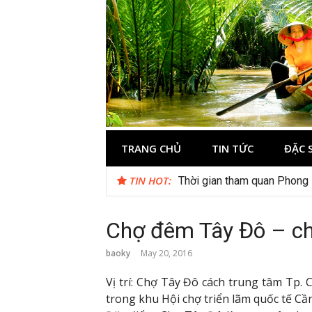
Skip
to
content
Du lịch Miền 
TRANG CHỦ
TIN TỨC
ĐẶC 
TIN HOT:
Thời gian tham quan Phong
Chợ đêm Tây Đô – ch
baoky
May 20, 2016
Vị trí: Chợ Tây Đô cách trung tâm Tp.
trong khu Hội chợ triển lãm quốc tế Cầ