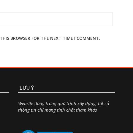
N THIS BROWSER FOR THE NEXT TIME I COMMENT.
LƯU Ý
Website đang trong quá trình xây dựng, tất cả
thông tin chỉ mang tính chất tham khảo