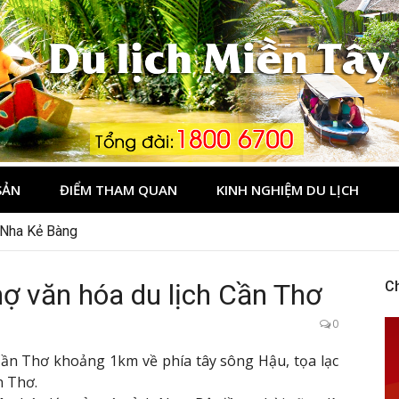
Tây
SẢN
ĐIỂM THAM QUAN
KINH NGHIỆM DU LỊCH
 Nha Kẻ Bàng
ợ văn hóa du lịch Cần Thơ
C
0
 Cần Thơ khoảng 1km về phía tây sông Hậu, tọa lạc
n Thơ.