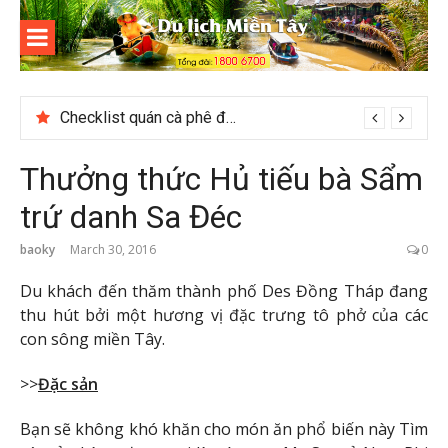
Skip
to
content
Du lịch
Miền Tây
Checklist quán cà phê đẹp dịp 2/9 ở Đà Lạt nên ghé
Thưởng thức Hủ tiếu bà Sẩm
trứ danh Sa Đéc
baoky
March 30, 2016
0
Du khách đến thăm thành phố Des Đồng Tháp đang
thu hút bởi một hương vị đặc trưng tô phở của các
con sông miền Tây.
>>
Đặc sản
Bạn sẽ không khó khăn cho món ăn phổ biến này Tìm