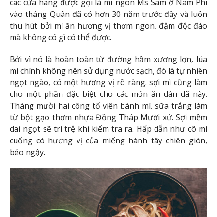
các cửa hàng được gọi là mì ngon Ms Sam ở Nam Phi
vào tháng Quân đã có hơn 30 năm trước đây và luôn
thu hút bởi mì ăn hương vị thơm ngon, đậm độc đáo
mà không có gì có thể được.
Bởi vì nó là hoàn toàn từ đường hầm xương lợn, lúa
mì chính không nên sử dụng nước sạch, đó là tự nhiên
ngọt ngào, có một hương vị rõ ràng. sợi mì cũng làm
cho một phần đặc biệt cho các món ăn dân dã này.
Tháng mười hai công tố viên bánh mì, sữa trắng làm
từ bột gạo thơm nhựa Đồng Tháp Mười xứ. Sợi mềm
dai ngọt sẽ trì trệ khi kiểm tra ra. Hấp dẫn như cô mì
cuống có hương vị của miếng hành tây chiên giòn,
béo ngậy.